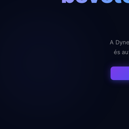
A Dyne
és au