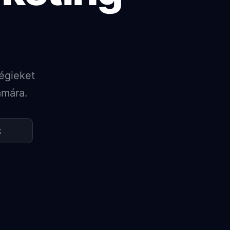
égieket
ámára.
k