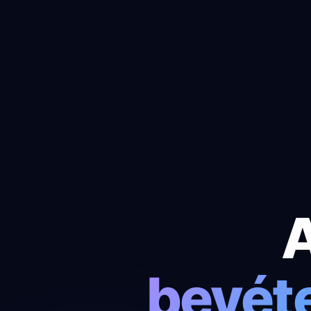
A
bevét