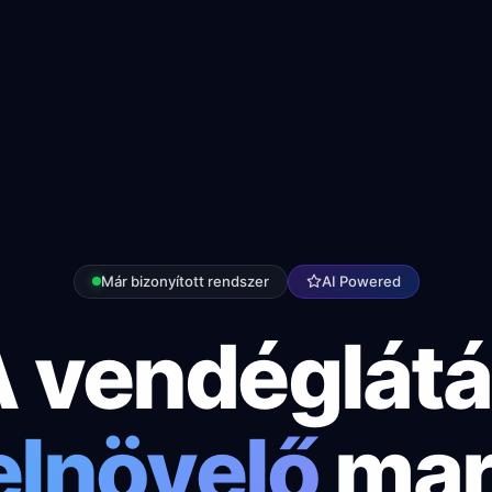
Már bizonyított rendszer
AI Powered
 vendéglát
elnövelő
mar