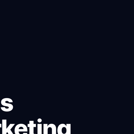
ás
keting