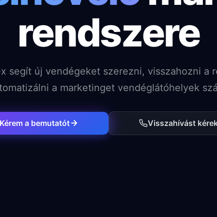
rendszere
x segít új vendégeket szerezni, visszahozni a r
tomatizálni a marketinget vendéglátóhelyek sz
Kérem a bemutatót
Visszahívást kére