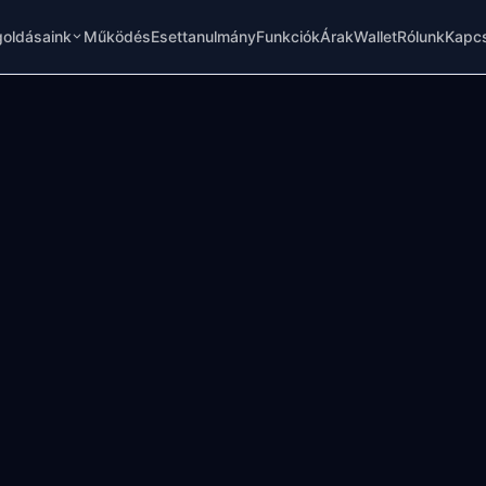
oldásaink
Működés
Esettanulmány
Funkciók
Árak
Wallet
Rólunk
Kapcs