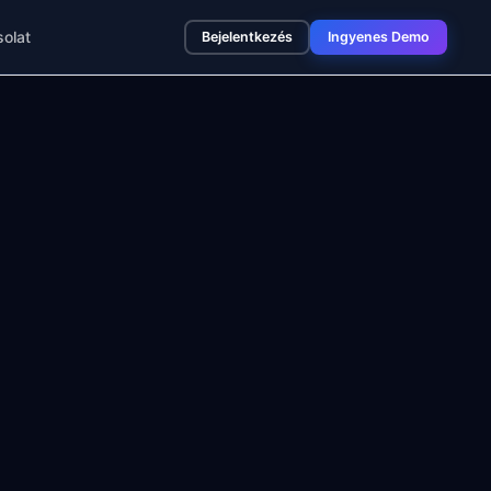
olat
Bejelentkezés
Ingyenes Demo