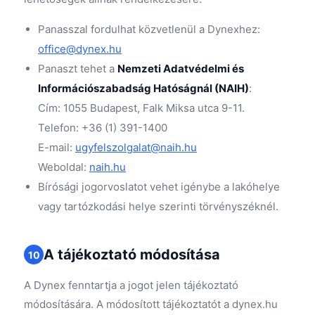
Panasszal fordulhat közvetlenül a Dynexhez:
office@dynex.hu
Panaszt tehet a
Nemzeti Adatvédelmi és
Információszabadság Hatóságnál (NAIH)
:
Cím: 1055 Budapest, Falk Miksa utca 9-11.
Telefon: +36 (1) 391-1400
E-mail:
ugyfelszolgalat@naih.hu
Weboldal:
naih.hu
Bírósági jogorvoslatot vehet igénybe a lakóhelye
vagy tartózkodási helye szerinti törvényszéknél.
A tájékoztató módosítása
10
A Dynex fenntartja a jogot jelen tájékoztató
módosítására. A módosított tájékoztatót a dynex.hu