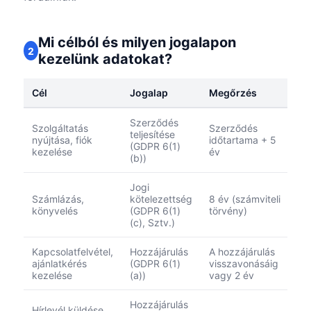
Mi célból és milyen jogalapon
2
kezelünk adatokat?
Cél
Jogalap
Megőrzés
Szerződés
Szolgáltatás
Szerződés
teljesítése
nyújtása, fiók
időtartama + 5
(GDPR 6(1)
kezelése
év
(b))
Jogi
Számlázás,
kötelezettség
8 év (számviteli
könyvelés
(GDPR 6(1)
törvény)
(c), Sztv.)
Kapcsolatfelvétel,
Hozzájárulás
A hozzájárulás
ajánlatkérés
(GDPR 6(1)
visszavonásáig
kezelése
(a))
vagy 2 év
Hozzájárulás
Hírlevél küldése,