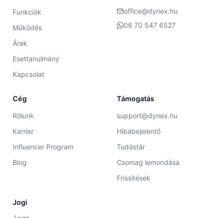
office@dynex.hu
Funkciók
06 70 547 6527
Működés
Árak
Esettanulmány
Kapcsolat
Cég
Támogatás
Rólunk
support@dynex.hu
Karrier
Hibabejelentő
Influencer Program
Tudástár
Blog
Csomag lemondása
Frissítések
Jogi