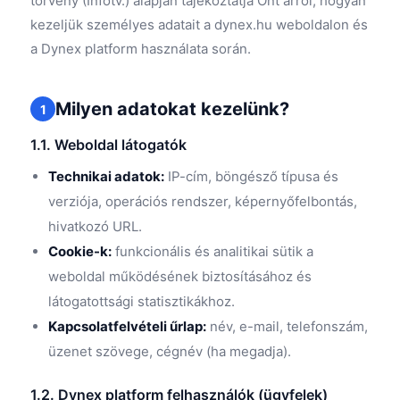
törvény (Infotv.) alapján tájékoztatja Önt arról, hogyan
kezeljük személyes adatait a dynex.hu weboldalon és
a Dynex platform használata során.
Milyen adatokat kezelünk?
1
1.1. Weboldal látogatók
Technikai adatok:
IP-cím, böngésző típusa és
verziója, operációs rendszer, képernyőfelbontás,
hivatkozó URL.
Cookie-k:
funkcionális és analitikai sütik a
weboldal működésének biztosításához és
látogatottsági statisztikákhoz.
Kapcsolatfelvételi űrlap:
név, e-mail, telefonszám,
üzenet szövege, cégnév (ha megadja).
1.2. Dynex platform felhasználók (ügyfelek)