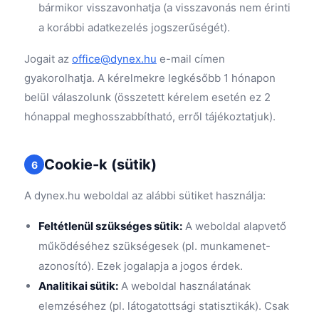
bármikor visszavonhatja (a visszavonás nem érinti
a korábbi adatkezelés jogszerűségét).
Jogait az
office@dynex.hu
e-mail címen
gyakorolhatja. A kérelmekre legkésőbb 1 hónapon
belül válaszolunk (összetett kérelem esetén ez 2
hónappal meghosszabbítható, erről tájékoztatjuk).
Cookie-k (sütik)
6
A dynex.hu weboldal az alábbi sütiket használja:
Feltétlenül szükséges sütik:
A weboldal alapvető
működéséhez szükségesek (pl. munkamenet-
azonosító). Ezek jogalapja a jogos érdek.
Analitikai sütik:
A weboldal használatának
elemzéséhez (pl. látogatottsági statisztikák). Csak