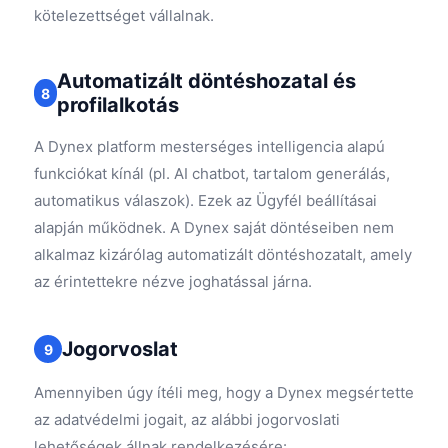
kötelezettséget vállalnak.
Automatizált döntéshozatal és
8
profilalkotás
A Dynex platform mesterséges intelligencia alapú
funkciókat kínál (pl. AI chatbot, tartalom generálás,
automatikus válaszok). Ezek az Ügyfél beállításai
alapján működnek. A Dynex saját döntéseiben nem
alkalmaz kizárólag automatizált döntéshozatalt, amely
az érintettekre nézve joghatással járna.
Jogorvoslat
9
Amennyiben úgy ítéli meg, hogy a Dynex megsértette
az adatvédelmi jogait, az alábbi jogorvoslati
lehetőségek állnak rendelkezésére: