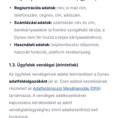
Regisztrációs adatok:
név, e-mail cím,
telefonszám, cégnév, cím, adószám.
Számlázási adatok:
számlázási név és cím,
bankkártyaadatok (a fizetési szolgáltató tárolja, a
Dynex nem fér hozzá a teljes kártyaadatokhoz).
Használati adatok:
bejelentkezési időpontok,
használt funkciók, platform-tevékenység.
1.3. Ügyfelek vendégei (érintettek)
Az ügyfelek vendégeinek adatai tekintetében a Dynex
adatfeldolgozóként
jár el. Ezen adatok kezelésének
részleteit az
Adatfeldolgozói Megállapodás (DPA)
tartalmazza. A vendégek adatkezelésével
kapcsolatos kérdéseikkel az adott
vendéglátóegységhez (mint adatkezelőhöz) kell
fordulniuk.