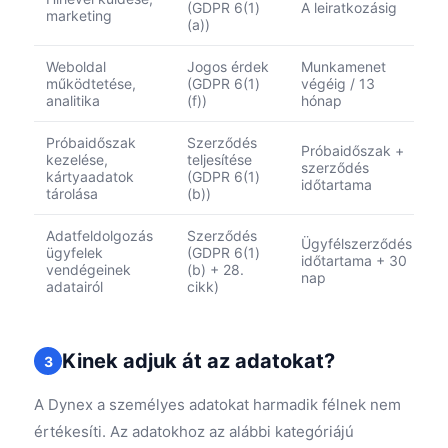
(GDPR 6(1)
A leiratkozásig
marketing
(a))
Weboldal
Jogos érdek
Munkamenet
működtetése,
(GDPR 6(1)
végéig / 13
analitika
(f))
hónap
Próbaidőszak
Szerződés
Próbaidőszak +
kezelése,
teljesítése
szerződés
kártyaadatok
(GDPR 6(1)
időtartama
tárolása
(b))
Adatfeldolgozás
Szerződés
Ügyfélszerződés
ügyfelek
(GDPR 6(1)
időtartama + 30
vendégeinek
(b) + 28.
nap
adatairól
cikk)
Kinek adjuk át az adatokat?
3
A Dynex a személyes adatokat harmadik félnek nem
értékesíti. Az adatokhoz az alábbi kategóriájú