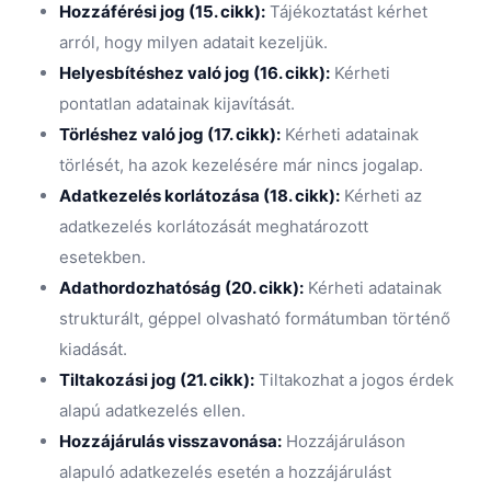
Hozzáférési jog (15. cikk):
Tájékoztatást kérhet
arról, hogy milyen adatait kezeljük.
Helyesbítéshez való jog (16. cikk):
Kérheti
pontatlan adatainak kijavítását.
Törléshez való jog (17. cikk):
Kérheti adatainak
törlését, ha azok kezelésére már nincs jogalap.
Adatkezelés korlátozása (18. cikk):
Kérheti az
adatkezelés korlátozását meghatározott
esetekben.
Adathordozhatóság (20. cikk):
Kérheti adatainak
strukturált, géppel olvasható formátumban történő
kiadását.
Tiltakozási jog (21. cikk):
Tiltakozhat a jogos érdek
alapú adatkezelés ellen.
Hozzájárulás visszavonása:
Hozzájáruláson
alapuló adatkezelés esetén a hozzájárulást