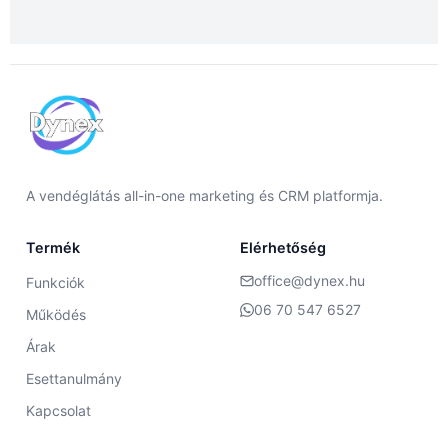
A vendéglátás all-in-one marketing és CRM platformja.
Termék
Elérhetőség
office@dynex.hu
Funkciók
06 70 547 6527
Működés
Árak
Esettanulmány
Kapcsolat