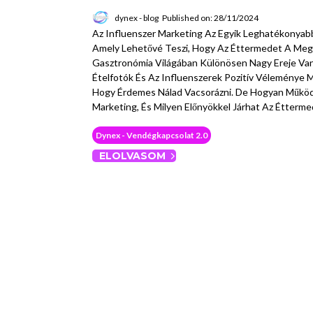
dynex - blog
Published on: 28/11/2024
Az Influenszer Marketing Az Egyik Leghatékonyabb 
Amely Lehetővé Teszi, Hogy Az Éttermedet A Megf
Gasztronómia Világában Különösen Nagy Ereje Van,
Ételfotók És Az Influenszerek Pozitív Véleménye 
Hogy Érdemes Nálad Vacsorázni. De Hogyan Működ
Marketing, És Milyen Előnyökkel Járhat Az Étterm
Dynex - Vendégkapcsolat 2.0
ELOLVASOM