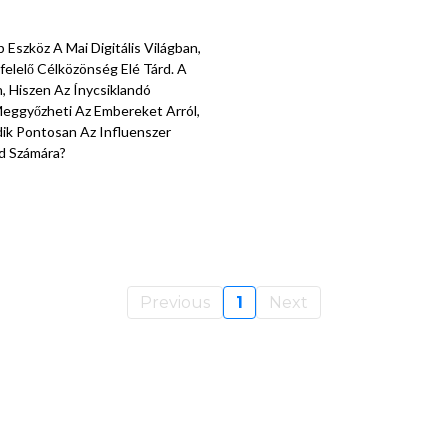
Eszköz A Mai Digitális Világban,
elelő Célközönség Elé Tárd. A
 Hiszen Az Ínycsiklandó
Meggyőzheti Az Embereket Arról,
ik Pontosan Az Influenszer
ed Számára?
Previous
1
Next