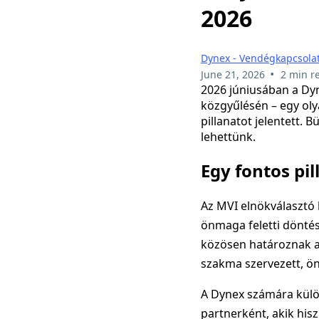
2026
Dynex - Vendégkapcsolat
•
June 21, 2026
2 min r
2026 júniusában a Dyn
közgyűlésén – egy ol
pillanatot jelentett. 
lehettünk.
Egy fontos pi
Az MVI elnökválasztó
önmaga feletti döntés
közösen határoznak a
szakma szervezett, öná
A Dynex számára külö
partnerként, akik his