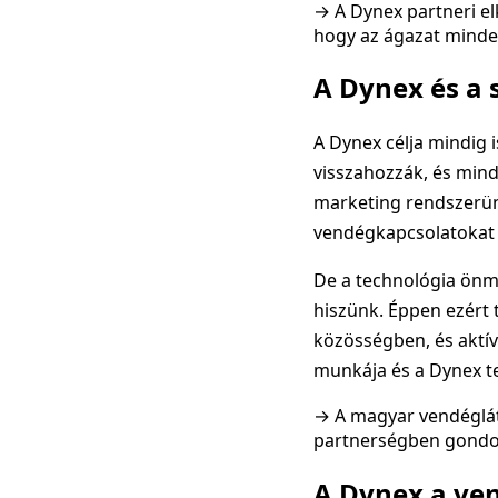
→ A Dynex partneri el
hogy az ágazat minde
A Dynex és a
A Dynex célja mindig 
visszahozzák, és mind
marketing rendszerünk
vendégkapcsolatokat é
De a technológia önm
hiszünk. Éppen ezért 
közösségben, és aktív
munkája és a Dynex t
→ A magyar vendéglát
partnerségben gondol
A Dynex a ven