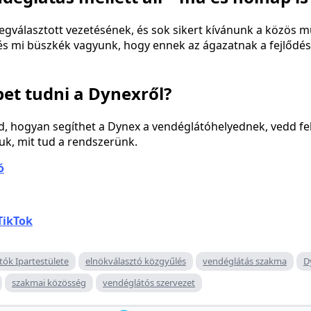
egválasztott vezetésének, és sok sikert kívánunk a közös 
 és mi büszkék vagyunk, hogy ennek az ágazatnak a fejlődé
bet tudni a Dynexről?
néd, hogyan segíthet a Dynex a vendéglátóhelyednek, vedd fe
uk, mit tud a rendszerünk.
ó
TikTok
ók Ipartestülete
elnökválasztó közgyűlés
vendéglátás szakma
D
szakmai közösség
vendéglátós szervezet