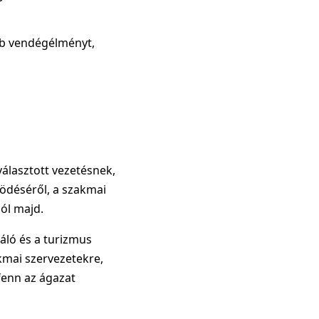
bb vendégélményt,
álasztott vezetésnek,
ödéséről, a szakmai
ól majd.
ló és a turizmus
kmai szervezetekre,
fenn az ágazat