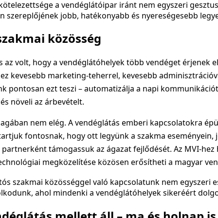
kötelezettsége a vendéglátóipar iránt nem egyszeri gesztus
n szereplőjének jobb, hatékonyabb és nyereségesebb legy
 szakmai közösség
is az volt, hogy a vendéglátóhelyek több vendéget érjenek e
ez kevesebb marketing-teherrel, kevesebb adminisztrációval
 pontosan ezt teszi – automatizálja a napi kommunikációt,
s növeli az árbevételt.
agában nem elég. A vendéglátás emberi kapcsolatokra épül
tartjuk fontosnak, hogy ott legyünk a szakma eseményein, j
 partnerként támogassuk az ágazat fejlődését. Az MVI-hez
echnológiai megközelítése közösen erősítheti a magyar ven
ós szakmai közösséggel való kapcsolatunk nem egyszeri 
kodunk, ahol mindenki a vendéglátóhelyek sikeréért dolgo
déglátás mellett áll – ma és holnap is