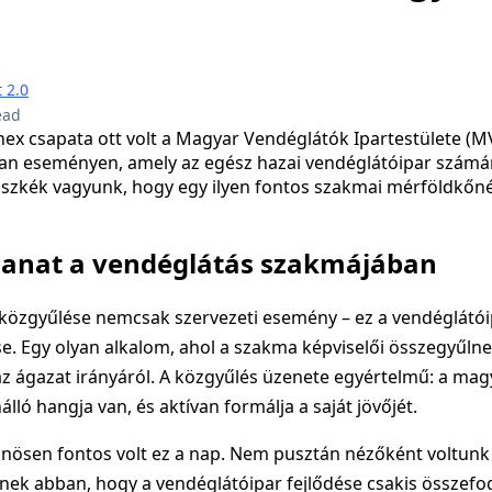
 2.0
ead
ex csapata ott volt a Magyar Vendéglátók Ipartestülete (MV
yan eseményen, amely az egész hazai vendéglátóipar szám
Büszkék vagyunk, hogy egy ilyen fontos szakmai mérföldkőnél
llanat a vendéglátás szakmájában
 közgyűlése nemcsak szervezeti esemény – ez a vendéglátó
e. Egy olyan alkalom, ahol a szakma képviselői összegyűlne
z ágazat irányáról. A közgyűlés üzenete egyértelmű: a mag
lló hangja van, és aktívan formálja a saját jövőjét.
nösen fontos volt ez a nap. Nem pusztán nézőként voltunk
znek abban, hogy a vendéglátóipar fejlődése csakis összefo