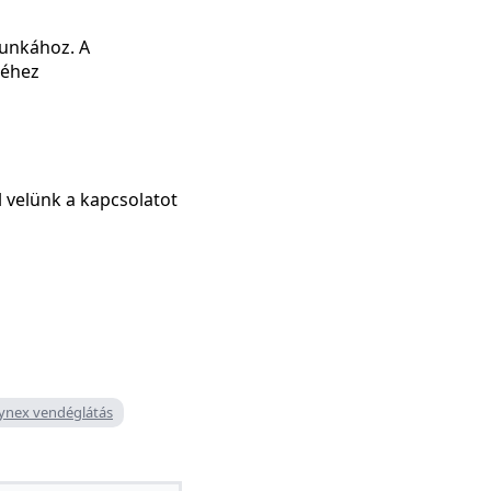
munkához. A
séhez
l velünk a kapcsolatot
ynex vendéglátás