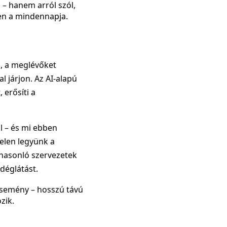
 – hanem arról szól,
en a mindennapja.
l, a meglévőket
 járjon. Az AI-alapú
 erősíti a
 – és mi ebben
elen legyünk a
 hasonló szervezetek
déglátást.
esemény – hosszú távú
zik.