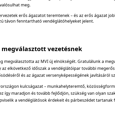
 valósulhat meg.
ervezetek erős ágazatot teremtenek – és az erős ágazat jo
zú távon fenntartható vendéglátóhelyeket jelent.
a megválasztott vezetésnek
g megválasztotta az MVI új elnökségét. Gratulálunk a megv
y az elkövetkező időszak a vendéglátóipar további megerős
södéséről és az ágazat versenyképességének javításáról sz
országon kulcságazat – munkahelyteremtő, közösségformá
ez így maradjon és tovább fejlődjön, szükség van olyan sza
viselik a vendéglátósok érdekeit és párbeszédet tartanak 