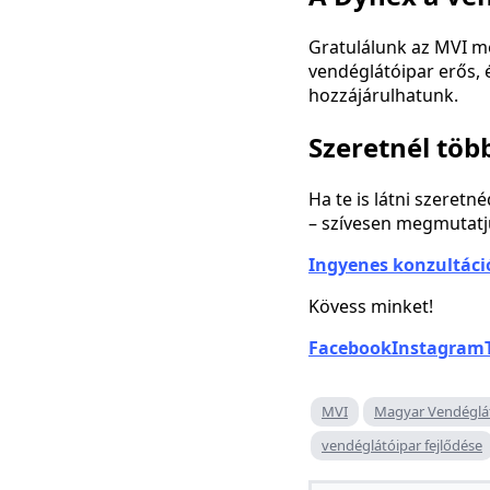
Gratulálunk az MVI m
vendéglátóipar erős,
hozzájárulhatunk.
Szeretnél töb
Ha te is látni szeret
– szívesen megmutatj
Ingyenes konzultáci
Kövess minket!
Facebook
Instagram
MVI
Magyar Vendéglát
vendéglátóipar fejlődése