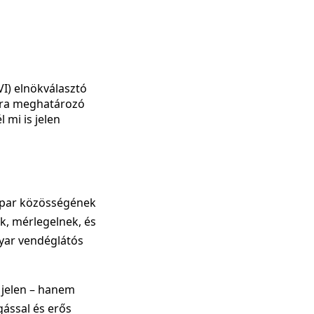
I) elnökválasztó
ára meghatározó
 mi is jelen
ipar közösségének
k, mérlegelnek, és
yar vendéglátós
 jelen – hanem
gással és erős