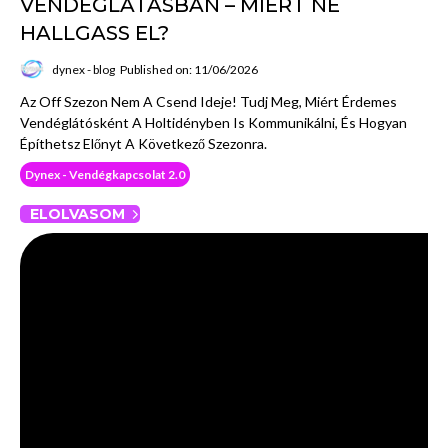
VENDÉGLÁTÁSBAN – MIÉRT NE
HALLGASS EL?
dynex - blog
Published on: 11/06/2026
Az Off Szezon Nem A Csend Ideje! Tudj Meg, Miért Érdemes
Vendéglátósként A Holtidényben Is Kommunikálni, És Hogyan
Építhetsz Előnyt A Következő Szezonra.
Dynex - Vendégkapcsolat 2.0
ELOLVASOM