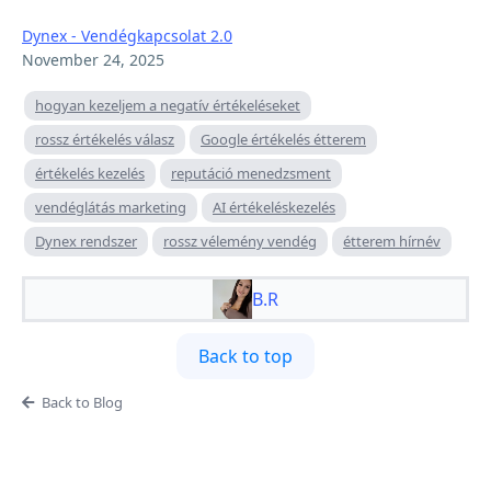
Dynex - Vendégkapcsolat 2.0
November 24, 2025
hogyan kezeljem a negatív értékeléseket
rossz értékelés válasz
Google értékelés étterem
értékelés kezelés
reputáció menedzsment
vendéglátás marketing
AI értékeléskezelés
Dynex rendszer
rossz vélemény vendég
étterem hírnév
B.R
Back to top
Back to Blog