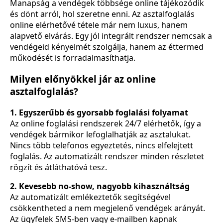
Manapság a vendégek többsége online tájékozódik
és dönt arról, hol szeretne enni. Az asztalfoglalás
online elérhetővé tétele már nem luxus, hanem
alapvető elvárás. Egy jól integrált rendszer nemcsak a
vendégeid kényelmét szolgálja, hanem az éttermed
működését is forradalmasíthatja.
Milyen előnyökkel jár az online
asztalfoglalás?
1. Egyszerűbb és gyorsabb foglalási folyamat
Az online foglalási rendszerek 24/7 elérhetők, így a
vendégek bármikor lefoglalhatják az asztalukat.
Nincs több telefonos egyeztetés, nincs elfelejtett
foglalás. Az automatizált rendszer minden részletet
rögzít és átláthatóvá tesz.
2. Kevesebb no-show, nagyobb kihasználtság
Az automatizált emlékeztetők segítségével
csökkentheted a nem megjelenő vendégek arányát.
Az ügyfelek SMS-ben vagy e-mailben kapnak