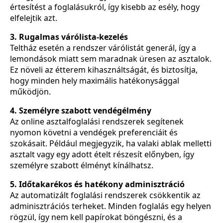
értesítést a foglalásukról, így kisebb az esély, hogy
elfelejtik azt.
3. Rugalmas várólista-kezelés
Teltház esetén a rendszer várólistát generál, így a
lemondások miatt sem maradnak üresen az asztalok.
Ez növeli az étterem kihasználtságát, és biztosítja,
hogy minden hely maximális hatékonysággal
működjön.
4. Személyre szabott vendégélmény
Az online asztalfoglalási rendszerek segítenek
nyomon követni a vendégek preferenciáit és
szokásait. Például megjegyzik, ha valaki ablak melletti
asztalt vagy egy adott ételt részesít előnyben, így
személyre szabott élményt kínálhatsz.
5. Időtakarékos és hatékony adminisztráció
Az automatizált foglalási rendszerek csökkentik az
adminisztrációs terheket. Minden foglalás egy helyen
rögzül, így nem kell papírokat böngészni, és a