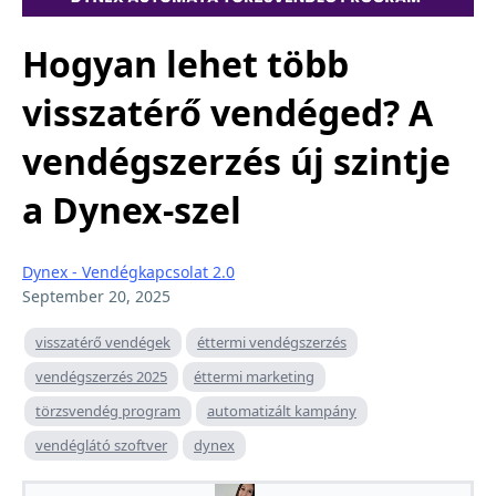
Hogyan lehet több
visszatérő vendéged? A
vendégszerzés új szintje
a Dynex-szel
Dynex - Vendégkapcsolat 2.0
September 20, 2025
visszatérő vendégek
éttermi vendégszerzés
vendégszerzés 2025
éttermi marketing
törzsvendég program
automatizált kampány
vendéglátó szoftver
dynex