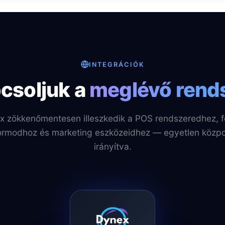
INTEGRÁCIÓK
csoljuk a
meglévő rend
x zökkenőmentesen illeszkedik a POS rendszeredhez, fo
ormodhoz és marketing eszközeidhez — egyetlen közp
irányítva.