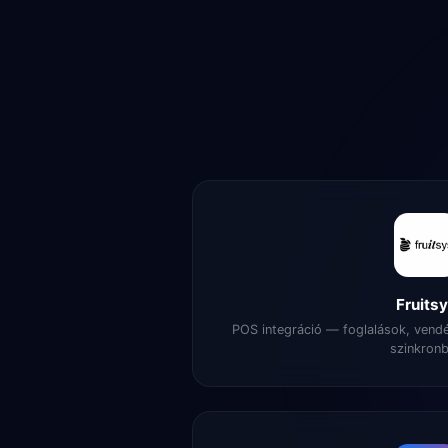
Fruits
POS integráció — foglalások, vend
szinkron