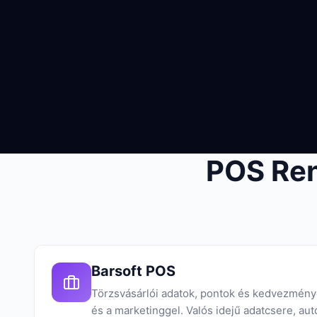
POS Re
Barsoft POS
Törzsvásárlói adatok, pontok és kedvezmény
és a marketinggel. Valós idejű adatcsere, au