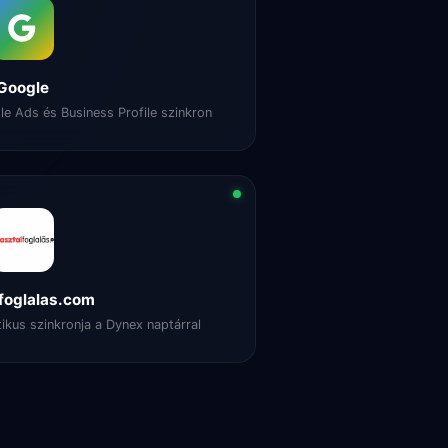
Google
le Ads és Business Profile szinkron
foglalas.com
ikus szinkronja a Dynex naptárral