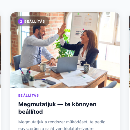
2
BEÁLLÍTÁS
BEÁLLÍTÁS
Megmutatjuk — te könnyen
beállítod
Megmutatjuk a rendszer működését, te pedig
egyszerűen a saját vendéglátóhelyedre