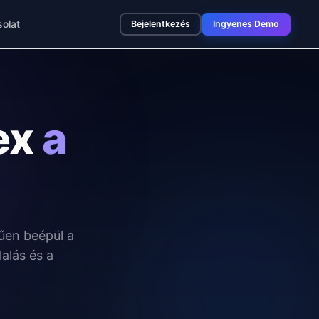
olat
Bejelentkezés
Ingyenes Demo
ex
a
űen beépül a
alás és a