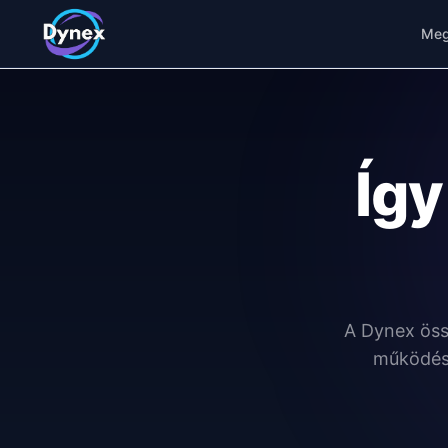
Meg
Íg
A Dynex öss
működése