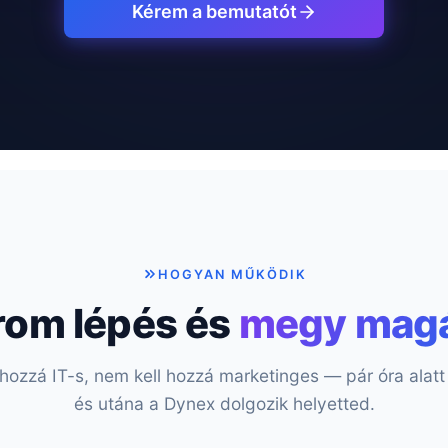
Kérem a bemutatót
HOGYAN MŰKÖDIK
rom lépés és
megy magá
hozzá IT-s, nem kell hozzá marketinges — pár óra alatt 
és utána a Dynex dolgozik helyetted.