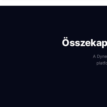
Összekap
A Dyne
platf