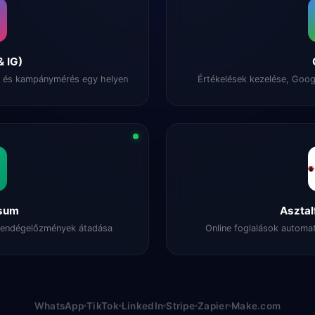
& IG)
és és kampánymérés egy helyen
Értékelések kezelése, Goog
rsum
Asztal
, vendégelőzmények átadása
Online foglalások automat
WhatsApp
TikTok
LinkedIn
Stripe
Zapier
Make.com