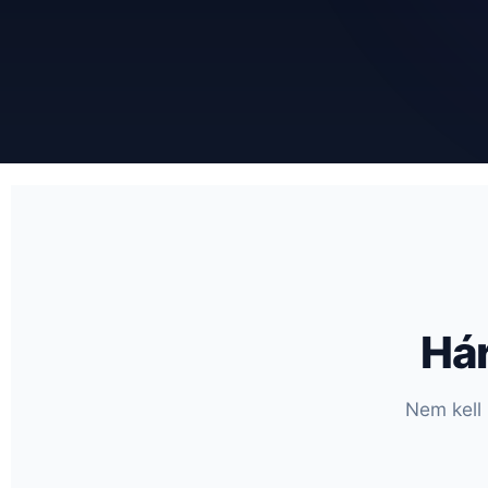
Há
Nem kell 