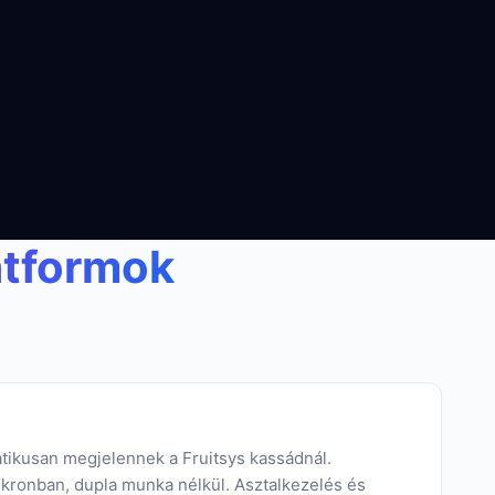
atformok
tikusan megjelennek a Fruitsys kassádnál.
kronban, dupla munka nélkül. Asztalkezelés és