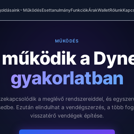
oldásaink
Működés
Esettanulmány
Funkciók
Árak
Wallet
Rólunk
Kapcs
MŰKÖDÉS
y működik a Dyn
gyakorlatban
zekapcsolódik a meglévő rendszereiddel, és egyszer
dbe. Ezután elindulhat a vendégszerzés, a több fogl
visszatérő vendégek építése.