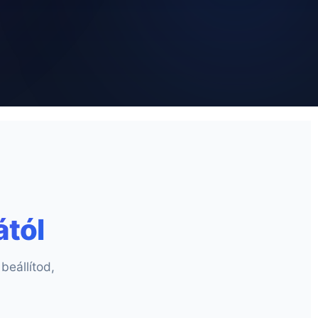
tól
beállítod,