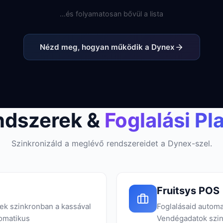
...és folyamatosan bővül a lista
Nézd meg, hogyan működik a Dynex
ndszerek &
Foglalási Pl
Szinkronizáld a meglévő rendszereidet a Dynex-szel.
Fruitsys POS
ek szinkronban a kassával
Foglalásaid automa
tomatikus
Vendégadatok szin