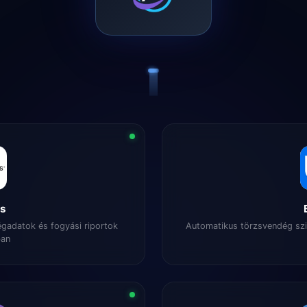
ys
égadatok és fogyási riportok
Automatikus törzsvendég sz
ban