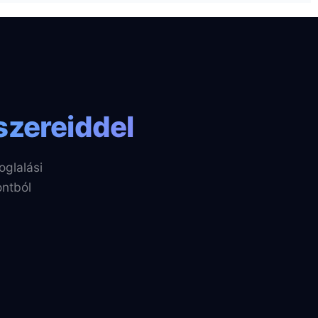
szereiddel
glalási
ontból