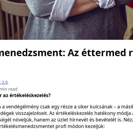
menedzsment: Az éttermed r
 2.0
 min read
r az értékeléskezelés?
 a vendégélmény csak egy része a siker kulcsának – a mási
ndégek visszajelzéseit. Az értékeléskezelés hatékony módj
égét növeljük, hanem az üzlet hírnevét és bevételét is. Néz
 értékelésmenedzsmentet profi módon kezeljük: