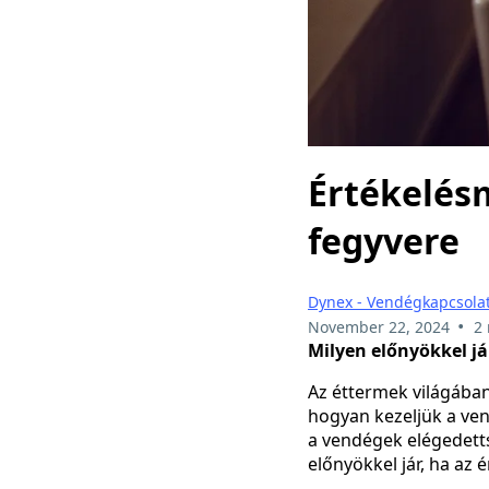
Értékelés
fegyvere
Dynex - Vendégkapcsolat
•
November 22, 2024
2
Milyen előnyökkel já
Az éttermek világában
hogyan kezeljük a ve
a vendégek elégedetts
előnyökkel jár, ha az