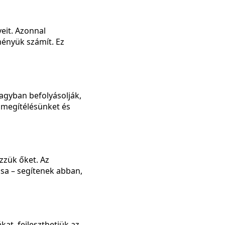
eit. Azonnal
ményük számít. Ez
agyban befolyásolják,
a megítélésünket és
zük őket. Az
sa – segítenek abban,
at, fejleszthetjük az