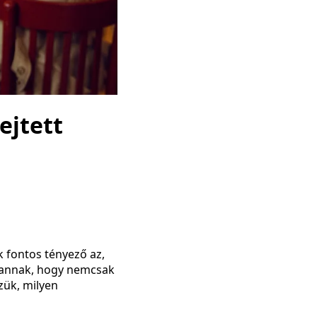
ejtett
k fontos tényező az,
a annak, hogy nemcsak
zük, milyen