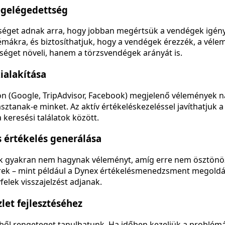
égelégedettség
őséget adnak arra, hogy jobban megértsük a vendégek igény
mákra, és biztosíthatjuk, hogy a vendégek érezzék, a véle
éget növeli, hanem a törzsvendégek arányát is.
kialakítása
on (Google, TripAdvisor, Facebook) megjelenő vélemények n
sztanak-e minket. Az aktív értékeléskezeléssel javíthatjuk 
 keresési találatok között.
s értékelés generálása
k gyakran nem hagynak véleményt, amíg erre nem ösztönöz
rek – mint például a Dynex értékelésmenedzsment megoldá
elek visszajelzést adjanak.
zlet fejlesztéséhez
ől rengeteget tanulhatunk. Ha időben kezeljük a problémák