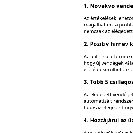
1. Növekvő vend
Az értékelések lehet
reagálhatunk a problé
nemcsak az elégedetts
2. Pozitív hírnév 
Az online platformok
hogy új vendégek vála
előrébb kerülhetünk a
3. Több 5 csillago
Az elégedett vendége
automatizált rendsze
hogy az elégedett ügyf
4. Hozzájárul az ü
A negatív véleményekb