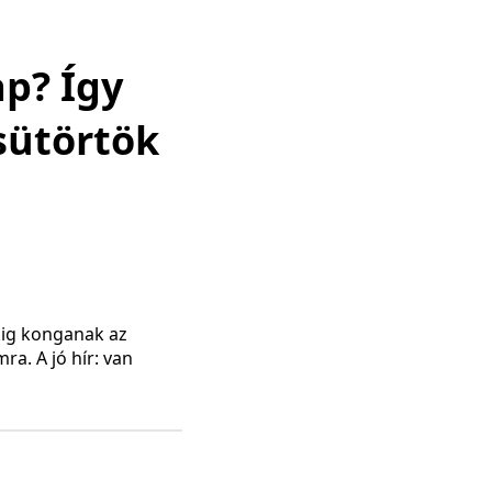
p? Így
sütörtök
ökig konganak az
a. A jó hír: van