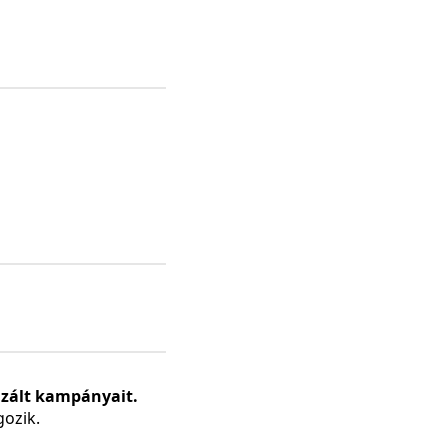
izált kampányait.
gozik.