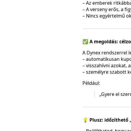
– Az emberek ritkáb
– A verseny erős, a f
– Nincs egyértelmű o
✅ A megoldás: célzo
A Dynex rendszerrel 
– automatikusan kupo
– visszahívni azokat, 
– személyre szabott 
Például:
„Gyere el sze
💡 Plusz: időzíthet