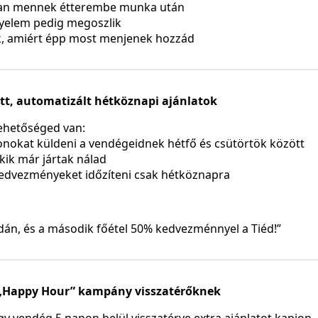
ban mennek étterembe munka után
igyelem pedig megoszlik
k, amiért épp most menjenek hozzád
tt, automatizált hétköznapi ajánlatok
lehetőséged van:
nokat küldeni a vendégeidnek hétfő és csütörtök között
akik már jártak nálad
kedvezményeket időzíteni csak hétköznapra
rdán, és a második főétel 50% kedvezménnyel a Tiéd!”
ő „Happy Hour” kampány visszatérőknek