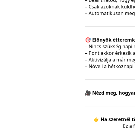
– Beállíthatod, hogy 
– Csak azoknak küldhe
– Automatikusan megy
🎯 Előnyök étterem
– Nincs szükség napi
– Pont akkor érkezik a
– Aktivizálja a már m
– Növeli a hétköznapi 
🎥 Nézd meg, hogya
👉 Ha szeretnél 
Ez a 