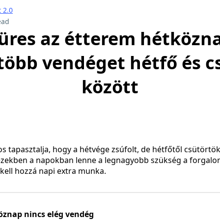
 2.0
ead
üres az étterem hétközna
 több vendéget hétfő és c
között
s tapasztalja, hogy a hétvége zsúfolt, de hétfőtől csütört
ezekben a napokban lenne a legnagyobb szükség a forgalomr
kell hozzá napi extra munka.
znap nincs elég vendég