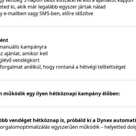
egy vendég 5 napon belül visszatérve extra ajánlatot kapjon
ted ki, akik már legalább egyszer jártak nálad
 e-mailben vagy SMS-ben, előre időzítve
ként
 manuális kampányra
z ajánlat, amikor kell
eglévő vendégkört
forgalmat anélkül, hogy rontaná a hétvégi telítettséget
n működik egy ilyen hétköznapi kampány élőben:
több vendéget hétköznap is, próbáld ki a Dynex automat
forgalomoptimalizálás egyszerűen működik – helyetted dol