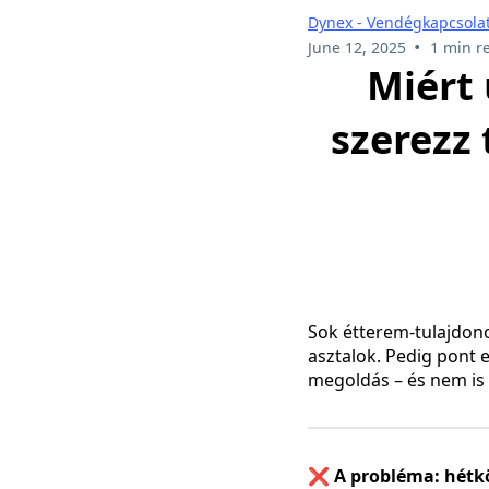
Dynex - Vendégkapcsolat
•
June 12, 2025
1 min r
Miért 
szerezz
Sok étterem-tulajdono
asztalok. Pedig pont 
megoldás – és nem is 
❌ A probléma: hétkö