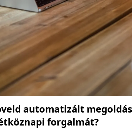
veld automatizált megoldás
étköznapi forgalmát?