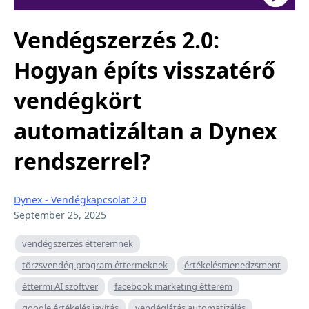
Vendégszerzés 2.0:
Hogyan építs visszatérő
vendégkört
automatizáltan a Dynex
rendszerrel?
Dynex - Vendégkapcsolat 2.0
September 25, 2025
vendégszerzés étteremnek
törzsvendég program éttermeknek
értékelésmenedzsment
éttermi AI szoftver
facebook marketing étterem
google értékelés javítás
vendéglátás automatizálás