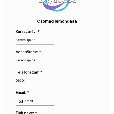
Csomag lemondása
Keresztnév:
*
Vezetéknév:
*
Telefonszám
*
Email:
*
Fiók neve:
*