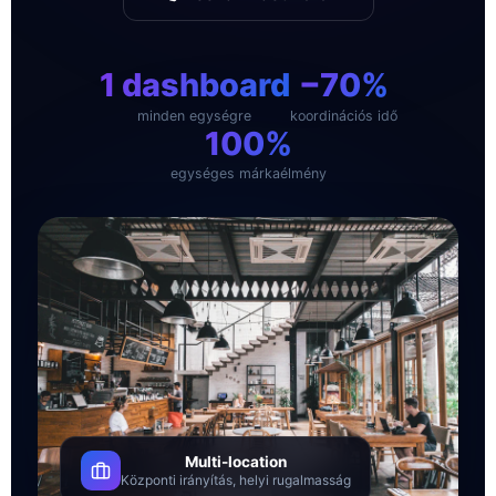
1 dashboard
−70%
minden egységre
koordinációs idő
100%
egységes márkaélmény
Multi-location
Központi irányítás, helyi rugalmasság