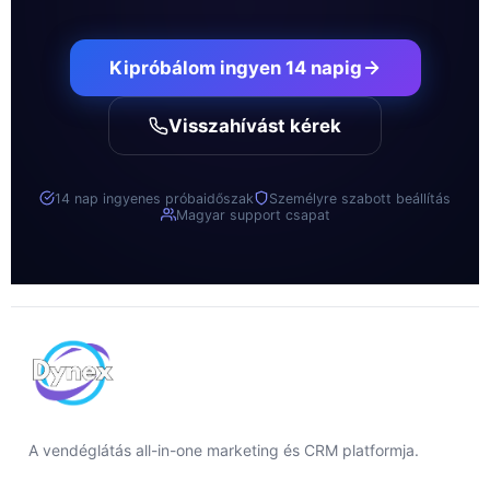
Kipróbálom ingyen 14 napig
Visszahívást kérek
14 nap ingyenes próbaidőszak
Személyre szabott beállítás
Magyar support csapat
A vendéglátás all-in-one marketing és CRM platformja.