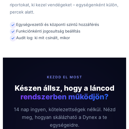
riportokat, ki kezel vendégeket – egységenként külön,
percek alatt.
Egységvezetői és központi szintű hozzáférés
Funkciónkénti jogosultság beállítás
Audit log: ki mit csinált, mikor
KEZDD EL MOST
Készen állsz, hogy a láncod
rendszerben működjön?
14 nap ingyen, kötelezettségek nélkül. Nézd
meg, hogyan skálázható a Dynex a te
egységeidre.