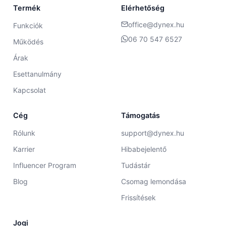
Termék
Elérhetőség
office@dynex.hu
Funkciók
06 70 547 6527
Működés
Árak
Esettanulmány
Kapcsolat
Cég
Támogatás
Rólunk
support@dynex.hu
Karrier
Hibabejelentő
Influencer Program
Tudástár
Blog
Csomag lemondása
Frissítések
Jogi