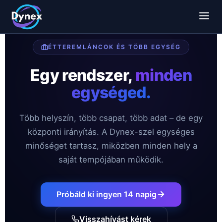
ÉTTEREMLÁNCOK ÉS TÖBB EGYSÉG
Egy rendszer,
minden
egységed.
Több helyszín, több csapat, több adat – de egy
központi irányítás. A Dynex-szel egységes
minőséget tartasz, miközben minden hely a
saját tempójában működik.
Próbáld ki ingyen 14 napig
Visszahívást kérek