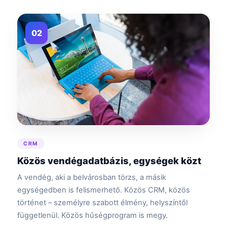
02
CRM
Közös vendégadatbázis, egységek közt
A vendég, aki a belvárosban törzs, a másik
egységedben is felismerhető. Közös CRM, közös
történet – személyre szabott élmény, helyszíntől
függetlenül. Közös hűségprogram is megy.