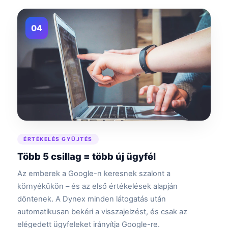
04
ÉRTÉKELÉS GYŰJTÉS
Több 5 csillag = több új ügyfél
Az emberek a Google-n keresnek szalont a
környékükön – és az első értékelések alapján
döntenek. A Dynex minden látogatás után
automatikusan bekéri a visszajelzést, és csak az
elégedett ügyfeleket irányítja Google-re.