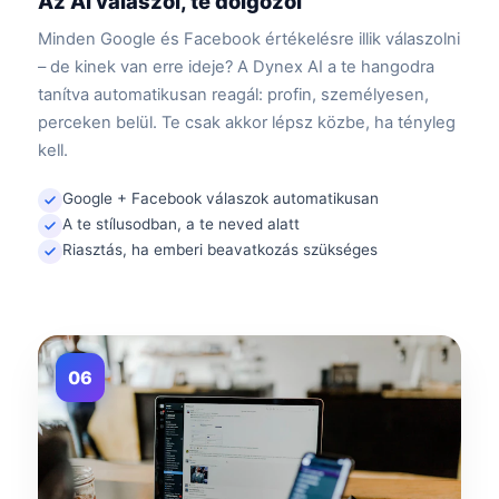
Az AI válaszol, te dolgozol
Minden Google és Facebook értékelésre illik válaszolni
– de kinek van erre ideje? A Dynex AI a te hangodra
tanítva automatikusan reagál: profin, személyesen,
perceken belül. Te csak akkor lépsz közbe, ha tényleg
kell.
Google + Facebook válaszok automatikusan
A te stílusodban, a te neved alatt
Riasztás, ha emberi beavatkozás szükséges
06