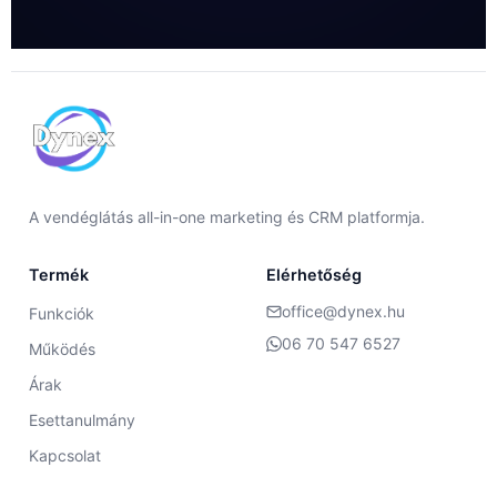
A vendéglátás all-in-one marketing és CRM platformja.
Termék
Elérhetőség
office@dynex.hu
Funkciók
06 70 547 6527
Működés
Árak
Esettanulmány
Kapcsolat