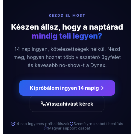
KEZDD EL MOST
Készen állsz, hogy a naptárad
mindig teli legyen?
14 nap ingyen, kötelezettségek nélkül. Nézd
meg, hogyan hozhat több visszatérő ügyfelet
és kevesebb no-show-t a Dynex.
Kipróbálom ingyen 14 napig
Visszahívást kérek
14 nap ingyenes próbaidőszak
Személyre szabott beállítás
Magyar support csapat