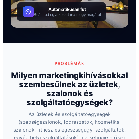
Automatikusan fut
Beállítod egyszer, utána megy magától
PROBLÉMÁK
Milyen marketingkihívásokkal
szembesülnek az üzletek,
szalonok és
szolgáltatóegységek?
Az üzletek és szolgáltatóegységek
(szépségszalonok, fodrászatok, kozmetikai
szalonok, fitnesz és egészségügyi szolgáltatók,
egyéb helyi szolgáltatások) marketingje erősen