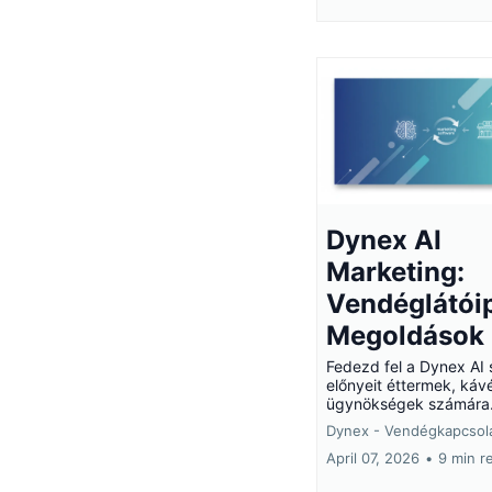
Dynex AI
Marketing:
Vendéglátóip
Megoldások
Fedezd fel a Dynex AI 
előnyeit éttermek, káv
ügynökségek számára
Dynex - Vendégkapcsola
April 07, 2026
•
9 min r