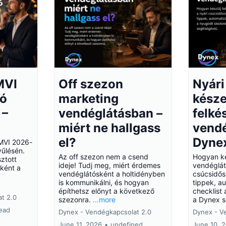
MVI
Off szezon
Nyári
tó
marketing
késze
 –
vendéglátásban –
felké
miért ne hallgass
vendé
el?
Dyne
 MVI 2026-
yűlésén.
Az off szezon nem a csend
Hogyan ké
ztott
ideje! Tudj meg, miért érdemes
vendéglát
ként a
vendéglátósként a holtidényben
csúcsidős
is kommunikálni, és hogyan
tippek, a
építhetsz előnyt a következő
checklist
t 2.0
szezonra.
...more
a Dynex s
read
Dynex - Vendégkapcsolat 2.0
Dynex - V
June 11, 2026
•
undefined
June 10, 