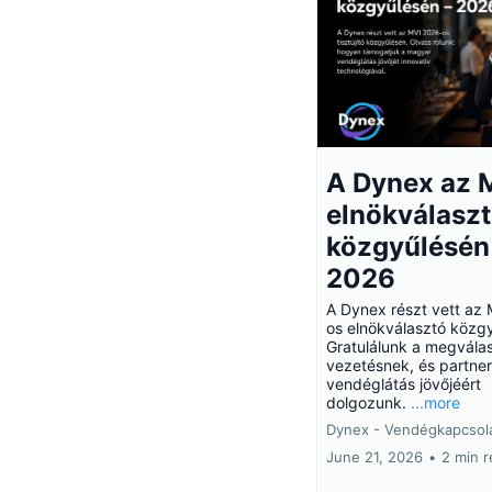
A Dynex az 
elnökválasz
közgyűlésén
2026
A Dynex részt vett az
os elnökválasztó közg
Gratulálunk a megválas
vezetésnek, és partner
vendéglátás jövőjéért
dolgozunk.
...more
Dynex - Vendégkapcsola
June 21, 2026
•
2 min 