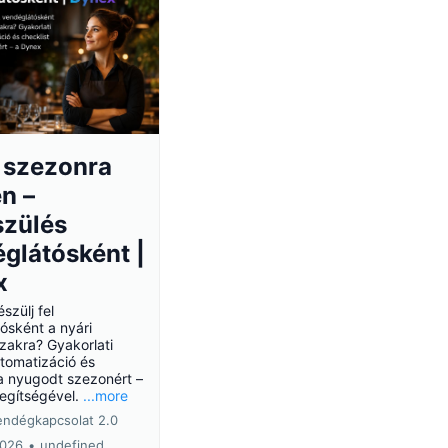
 szezonra
n –
szülés
glátósként |
x
szülj fel
ósként a nyári
zakra? Gyakorlati
utomatizáció és
 a nyugodt szezonért –
egítségével.
...more
endégkapcsolat 2.0
2026
•
undefined