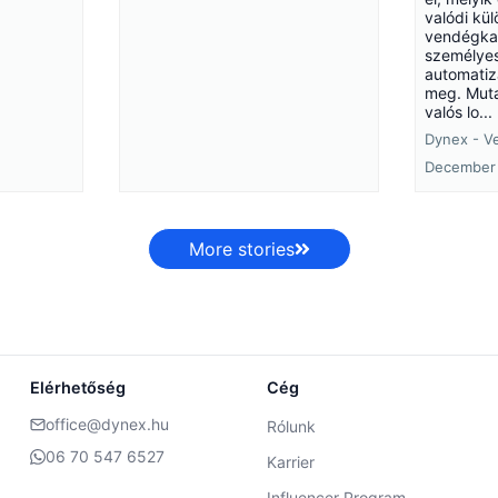
valódi kü
vendégkap
személye
automatiz
meg. Muta
valós lo...
Dynex - V
December 
More stories
Elérhetőség
Cég
office@dynex.hu
Rólunk
06 70 547 6527
Karrier
Influencer Program