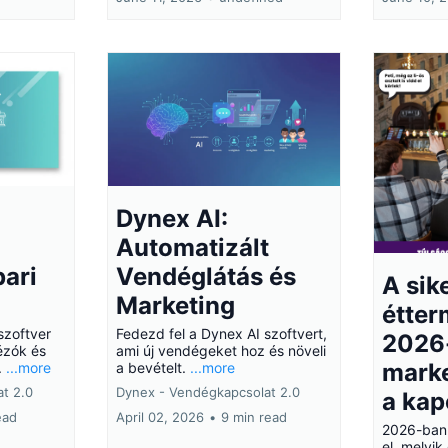
Dynex AI:
Automatizált
ari
Vendéglátás és
A sik
Marketing
étter
szoftver
Fedezd fel a Dynex AI szoftvert,
2026
ézók és
ami új vendégeket hoz és növeli
mark
.
...more
a bevételt.
...more
t 2.0
Dynex - Vendégkapcsolat 2.0
a kap
ead
April 02, 2026
•
9 min read
2026-ban 
el, melyik