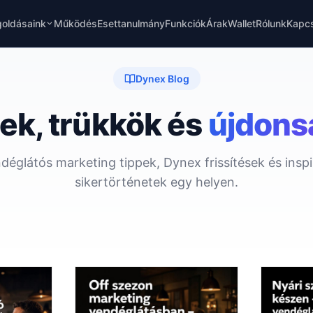
oldásaink
Működés
Esettanulmány
Funkciók
Árak
Wallet
Rólunk
Kapcs
Dynex Blog
ek, trükkök és
újdons
déglátós marketing tippek, Dynex frissítések és inspi
sikertörténetek egy helyen.