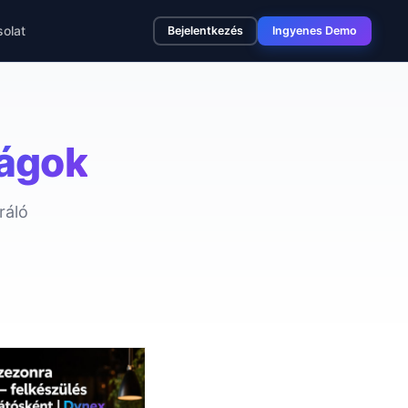
olat
Bejelentkezés
Ingyenes Demo
ágok
ráló