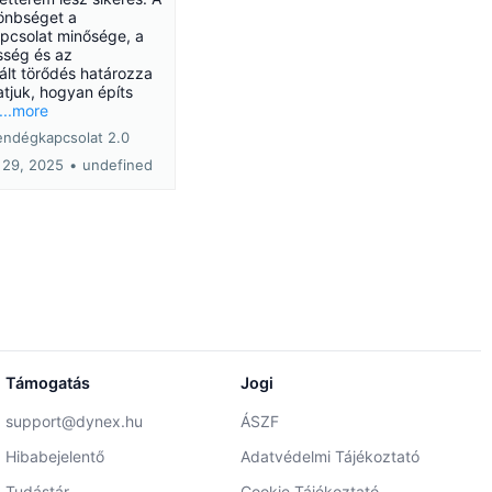
lönbséget a
csolat minősége, a
sség és az
ált törődés határozza
tjuk, hogyan építs
...more
endégkapcsolat 2.0
29, 2025
•
undefined
Támogatás
Jogi
support@dynex.hu
ÁSZF
Hibabejelentő
Adatvédelmi Tájékoztató
Tudástár
Cookie Tájékoztató