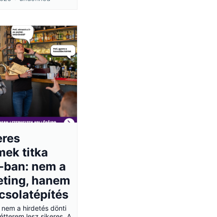
eres
mek titka
-ban: nem a
eting, hanem
csolatépítés
nem a hirdetés dönti
 étterem lesz sikeres. A